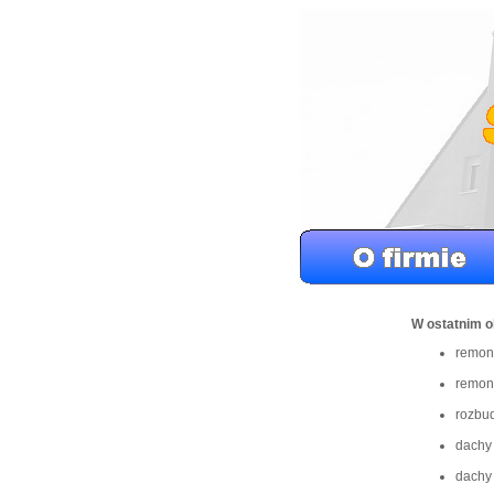
W ostatnim o
remont
remont
rozbud
dachy 
dachy 