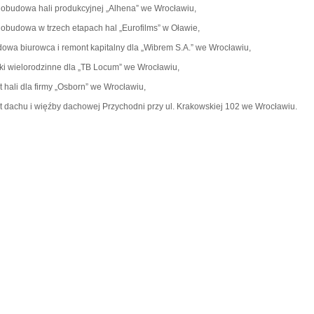
 obudowa hali produkcyjnej „Alhena” we Wrocławiu,
 obudowa w trzech etapach hal „Eurofilms” w Oławie,
owa biurowca i remont kapitalny dla „Wibrem S.A.” we Wrocławiu,
i wielorodzinne dla „TB Locum” we Wrocławiu,
 hali dla firmy „Osborn” we Wrocławiu,
 dachu i więźby dachowej Przychodni przy ul. Krakowskiej 102 we Wrocławiu.