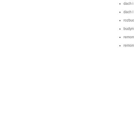
dach i
dach i
rozbud
budynk
remont
remont