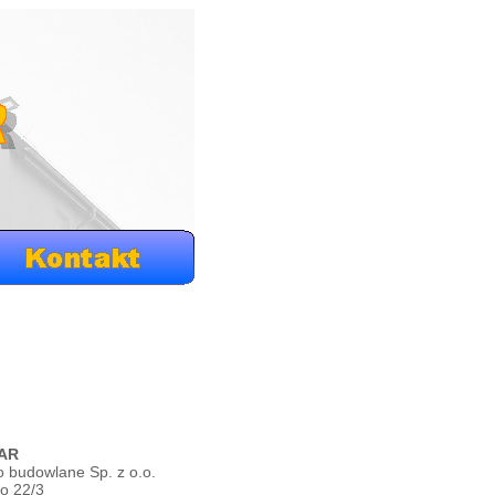
AR
o budowlane Sp. z o.o.
go 22/3